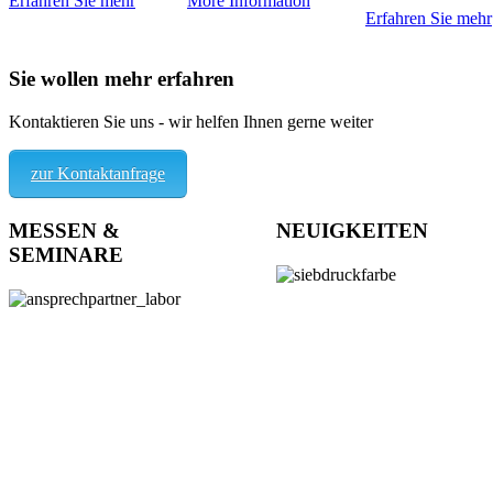
Erfahren Sie mehr
More Information
Erfahren Sie mehr
Sie wollen mehr erfahren
Kontaktieren Sie uns - wir helfen Ihnen gerne weiter
zur Kontaktanfrage
MESSEN &
NEUIGKEITEN
SEMINARE
ZGM
Hier finden Sie unsere aktuellen
MULTIFUNKTIONELL
Seminar- und Messetermine
Glas • Metall • Kunststoffe
Erfahren Sie mehr
DIE NEUE
SIEBDRUCKFARBE –
anwenderfreundlich formuliert
lösemittelbasierte Alternative fu
anspruchsvolle technische