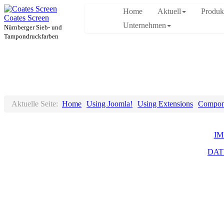
Home
Aktuell
Produk
Coates Screen
Unternehmen
Nürnberger Sieb- und
Tampondruckfarben
Aktuelle Seite:
Home
Using Joomla!
Using Extensions
Compon
I
DAT