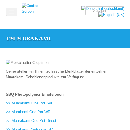
Home
TM MURAKAMI
Aktuell
Produkte
Service & Support
Gerne stellen wir Ihnen technische Merkblätter der einzelnen
Unternehmen
Muarakami Schablonenprodukte zur Verfügung.
SBQ Photopolymer Emulsionen
>> Muarakami One Pot Sol
>> Murakami One Pot WR
>> Muarakami One Pot Direct
>> Murakami Photocure SR