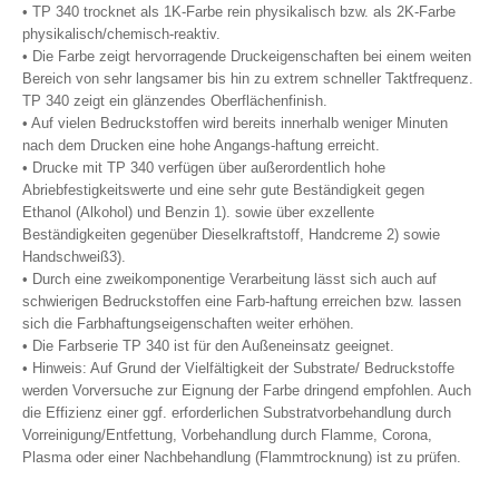
• TP 340 trocknet als 1K-Farbe rein physikalisch bzw. als 2K-Farbe
physikalisch/chemisch-reaktiv.
• Die Farbe zeigt hervorragende Druckeigenschaften bei einem weiten
Bereich von sehr langsamer bis hin zu extrem schneller Taktfrequenz.
TP 340 zeigt ein glänzendes Oberflächenfinish.
• Auf vielen Bedruckstoffen wird bereits innerhalb weniger Minuten
nach dem Drucken eine hohe Angangs-haftung erreicht.
• Drucke mit TP 340 verfügen über außerordentlich hohe
Abriebfestigkeitswerte und eine sehr gute Beständigkeit gegen
Ethanol (Alkohol) und Benzin 1). sowie über exzellente
Beständigkeiten gegenüber Dieselkraftstoff, Handcreme 2) sowie
Handschweiß3).
• Durch eine zweikomponentige Verarbeitung lässt sich auch auf
schwierigen Bedruckstoffen eine Farb-haftung erreichen bzw. lassen
sich die Farbhaftungseigenschaften weiter erhöhen.
• Die Farbserie TP 340 ist für den Außeneinsatz geeignet.
• Hinweis: Auf Grund der Vielfältigkeit der Substrate/ Bedruckstoffe
werden Vorversuche zur Eignung der Farbe dringend empfohlen. Auch
die Effizienz einer ggf. erforderlichen Substratvorbehandlung durch
Vorreinigung/Entfettung, Vorbehandlung durch Flamme, Corona,
Plasma oder einer Nachbehandlung (Flammtrocknung) ist zu prüfen.