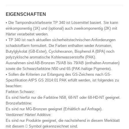
EIGENSCHAFTEN
• Die Tampondruckfarbserie TP 340 ist Lösemittel basiert. Sie kann
einkomponentig (1K) und (optional) auch zweikomponentig (2K) mit
Härter verarbeitet werden.
• TP 340 ist nach aktuellen sicherheitstechnischen Anforderungen
schadstoffarm formuliert. Die Farben enthalten weder Aromaten,
Butylglykolat (GB-Ester), Cyclohexanon, Bisphenol A (BPA) noch
polyzyklische aromatische Kohlenwasserstoffe (PAK).
Ausnahmen sind AB-Bronzen 75/AB bis 79/AB (enthalten Aromaten)
sowie die Schwarzfarbtöne N50 und 65 (PAK-haltige Pigmente).
• Sollen die Kriterien zur Erlangung des GS-Zeichens nach GS-
Spezifikation AfPS GS 2014:01 PAK erfüllt werden, ist folgendes zu
beachten:
Farbton Schwarz:
Es sind hierfür nur die Farbtöne N58, 68-NT oder 68-HD-NT geeignet.
Bronzefarbtöne:
Es sind nur MG-Bronzen geeignet (Erhältlich auf Anfrage).
Verdünner/ Härter/ Additive:
Es sind nur Produkte geeignet, die nachstehend in diesem Merkblatt
mit diesem  Symbol gekennzeichnet sind.