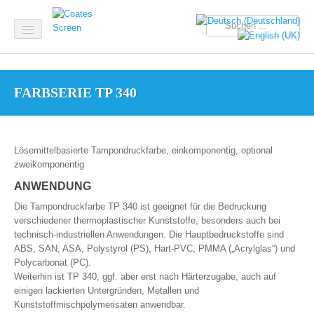
Home
FARBSERIE TP 340
Aktuell
Produkte
Lösemittelbasierte Tampondruckfarbe, einkomponentig, optional
Service & Support
zweikomponentig
Unternehmen
ANWENDUNG
Die Tampondruckfarbe TP 340 ist geeignet für die Bedruckung
verschiedener thermoplastischer Kunststoffe, besonders auch bei
technisch-industriellen Anwendungen. Die Hauptbedruckstoffe sind
ABS, SAN, ASA, Polystyrol (PS), Hart-PVC, PMMA („Acrylglas“) und
Polycarbonat (PC).
Weiterhin ist TP 340, ggf. aber erst nach Härterzugabe, auch auf
einigen lackierten Untergründen, Metallen und
Kunststoffmischpolymerisaten anwendbar.