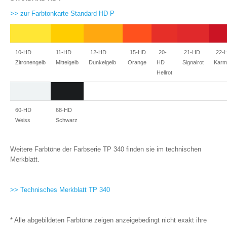
>> zur Farbtonkarte Standard HD P
10-HD
11-HD
12-HD
15-HD
20-
21-HD
22-
Zitronengelb
Mittelgelb
Dunkelgelb
Orange
HD
Signalrot
Karm
Hellrot
60-HD
68-HD
Weiss
Schwarz
Weitere Farbtöne der Farbserie TP 340 finden sie im technischen
Merkblatt.
>> Technisches Merkblatt TP 340
* Alle abgebildeten Farbtöne zeigen anzeigebedingt nicht exakt ihre