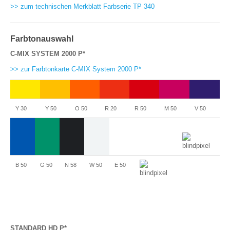
>> zum technischen Merkblatt Farbserie TP 340
Farbtonauswahl
C-MIX SYSTEM 2000 P*
>> zur Farbtonkarte C-MIX System 2000 P*
Y 30
Y 50
O 50
R 20
R 50
M 50
V 50
B 50
G 50
N 58
W 50
E 50
W50
W50
STANDARD HD P*