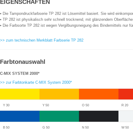
EIGENSCHAFTEN
• Die Tampondruckfarbserie TP 282 ist Lösemittel basiert. Sie wird einkompon
• TP 282 ist physikalisch sehr schnell trocknend, mit glänzendem Oberflächen
• Die Farbsorte TP 282 ist wegen Vergilbungsneigung des Bindemittels nur für
>> zum technischen Merkblatt Farbserie TP 282
Farbtonauswahl
C-MIX SYSTEM 2000*
>> zur Farbtonkarte C-MIX System 2000*
Y 30
Y 50
O 50
R 20
B 50
G 50
N 50
W 50