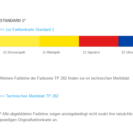
STANDARD 1*
>> zur Farbtonkarte Standard 1
10 Zitronengelb
11 Mittelgelb
21 Signalrot
32 Ultra
Weitere Farbtöne der Farbserie TP 282 finden sie im technischen Merkblatt.
>> Technisches Merkblatt TP 282
* Alle abgebildeten Farbtöne zeigen anzeigebedingt nicht exakt ihre tatsächl
jeweiligen Originalfarbtonkarte an.