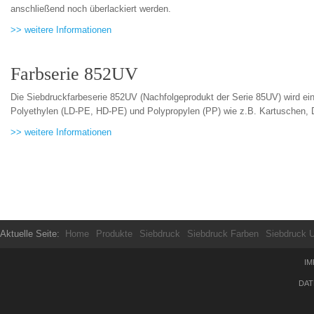
anschließend noch überlackiert werden.
>> weitere Informationen
Farbserie 852UV
Die Siebdruckfarbeserie 852UV (Nachfolgeprodukt der Serie 85UV) wird ei
Polyethylen (LD-PE, HD-PE) und Polypropylen (PP) wie z.B. Kartuschen, 
>> weitere Informationen
Aktuelle Seite:
Home
Produkte
Siebdruck
Siebdruck Farben
Siebdruck 
IM
DAT