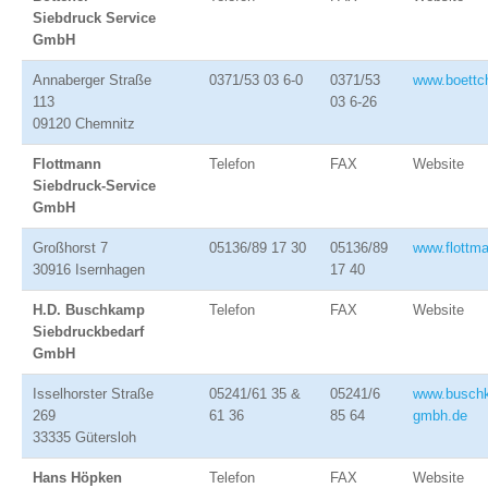
Siebdruck Service
GmbH
Annaberger Straße
0371/53 03 6-0
0371/53
www.boettc
113
03 6-26
09120 Chemnitz
Flottmann
Telefon
FAX
Website
Siebdruck-Service
GmbH
Großhorst 7
05136/89 17 30
05136/89
www.flottm
30916 Isernhagen
17 40
H.D. Buschkamp
Telefon
FAX
Website
Siebdruckbedarf
GmbH
Isselhorster Straße
05241/61 35 &
05241/6
www.busch
269
61 36
85 64
gmbh.de
33335 Gütersloh
Hans Höpken
Telefon
FAX
Website