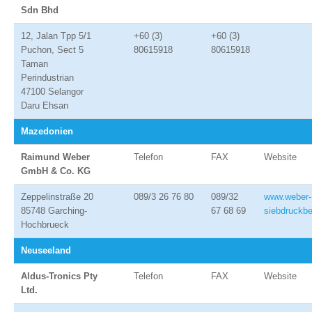
Sdn Bhd
12, Jalan Tpp 5/1
+60 (3)
+60 (3)
Puchon, Sect 5
80615918
80615918
Taman
Perindustrian
47100 Selangor
Daru Ehsan
Mazedonien
Raimund Weber
Telefon
FAX
Website
GmbH & Co. KG
Zeppelinstraße 20
089/3 26 76 80
089/32
www.weber-
85748 Garching-
67 68 69
siebdruckbe
Hochbrueck
Neuseeland
Aldus-Tronics Pty
Telefon
FAX
Website
Ltd.