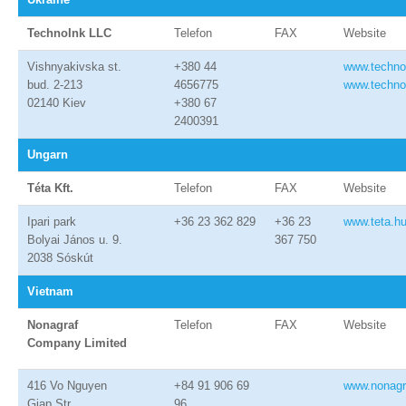
TechnoInk LLC
Telefon
FAX
Website
Vishnyakivska st.
+380 44
www.techno
bud. 2-213
4656775
www.techno
02140 Kiev
+380 67
2400391
Ungarn
Téta Kft.
Telefon
FAX
Website
Ipari park
+36 23 362 829
+36 23
www.teta.h
Bolyai János u. 9.
367 750
2038 Sóskút
Vietnam
Nonagraf
Telefon
FAX
Website
Company Limited
416 Vo Nguyen
+84 91 906 69
www.nonagr
Giap Str.,
96