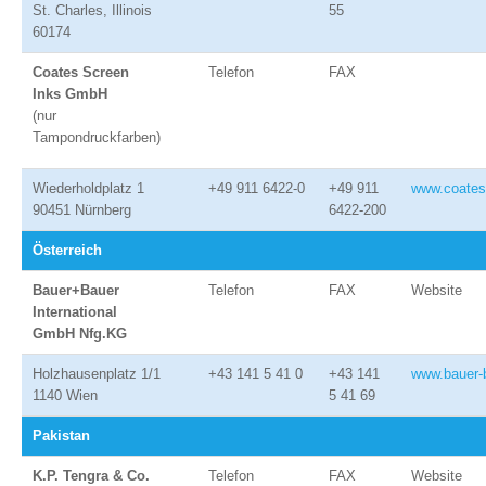
St. Charles, Illinois
55
60174
Coates Screen
Telefon
FAX
Inks GmbH
(nur
Tampondruckfarben)
Wiederholdplatz 1
+49 911 6422-0
+49 911
www.coates
90451 Nürnberg
6422-200
Österreich
Bauer+Bauer
Telefon
FAX
Website
International
GmbH Nfg.KG
Holzhausenplatz 1/1
+43 141 5 41 0
+43 141
www.bauer-
1140 Wien
5 41 69
Pakistan
K.P. Tengra & Co.
Telefon
FAX
Website