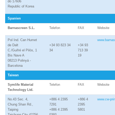
do 17606
Republic of Korea
Spanien
Barnascreen S.L.
Telefon
FAX
Website
Pol Ind. Can Humet
www.barnas
de Dalt
+34 93 823 34
+34 93
C./Guifré el Pilòs, 1
34
713 39
Bis Nave A
19
08213 Polinyá -
Barcelona
Taiwan
Symlife Material
Telefon
FAX
Website
Technology Ltd.
No.43 Sec. 4,
+886 4 2395
+886 4
www.cw-pri
Chung Shan Rd.,
7291
2395
Taiping
+886 4 2395
5801
Taichung City 42756
0393