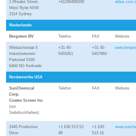
1 Rhodes Street,
+61290499200
aldus.com.
West Ryde NSW
2114 Sydney
Niederlande
Bergstein BV
Telefon
FAX
Website
Wiebachstraat 6
+31 45-
+31 45-
www.bergste
Industrieterrein
5455051
5457860
Parkstad 5160
6466 NG Kerkrade
Nordamerika USA
SunChemical
Telefon
FAX
Website
Corp.
Coates Screen Inc
(nur
Siebdruckfarben)
2445 Production
+1 630 513 53
+1 630
www.sunch
Drive
48
513 16