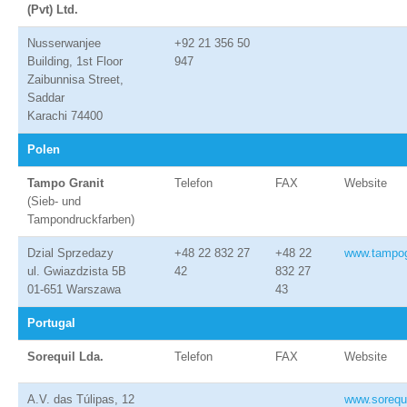
(Pvt) Ltd.
Nusserwanjee
+92 21 356 50
Building, 1st Floor
947
Zaibunnisa Street,
Saddar
Karachi 74400
Polen
Tampo Granit
Telefon
FAX
Website
(Sieb- und
Tampondruckfarben)
Dzial Sprzedazy
+48 22 832 27
+48 22
www.tampog
ul. Gwiazdzista 5B
42
832 27
01-651 Warszawa
43
Portugal
Sorequil Lda.
Telefon
FAX
Website
A.V. das Túlipas, 12
www.sorequ