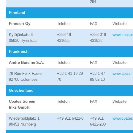
294
Finnland
Finnseri Oy
Telefon
FAX
Website
Kytäjänkatu 6
+358 19
+358 019
www.finnseri
05830 Hyvinkää
431685
431938
Frankreich
Andre Buisine S.A.
Telefon
FAX
Website
78 Rue Félix Faure
+33 1 41 19 29
+33 1 47
www.abuisin
92700 Colombes
70
85 82 10
Griechenland
Coates Screen
Telefon
FAX
Website
Inks GmbH
Wiederholdplatz 1
+49 911 6422-0
+49 911
www.coates
90451 Nürnberg
6422-200