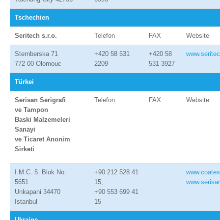
Tschechien
Seritech s.r.o.
Telefon
FAX
Website
Sternberska 71
+420 58 531
+420 58
www.seritec
772 00 Olomouc
2209
531 3927
Türkei
Serisan Serigrafi
Telefon
FAX
Website
ve Tampon
Baski Malzemeleri
Sanayi
ve Ticaret Anonim
Sirketi
I.M.C. 5. Blok No.
+90 212 528 41
www.coates
5651
15,
www.serisa
Unkapani 34470
+90 553 699 41
Istanbul
15
Ukraine