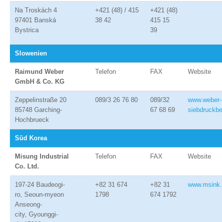
Na Troskách 4
+421 (48) / 415
+421 (48)
97401 Banská
38 42
415 15
Bystrica
39
Slowenien
Raimund Weber
Telefon
FAX
Website
GmbH & Co. KG
Zeppelinstraße 20
089/3 26 76 80
089/32
www.weber-
85748 Garching-
67 68 69
siebdruckbe
Hochbrueck
Süd Korea
Misung Industrial
Telefon
FAX
Website
Co.
Ltd.
197-24 Baudeogi-
+82 31 674
+82 31
www.msink
ro, Seoun-myeon
1798
674 1792
Anseong-
city, Gyounggi-