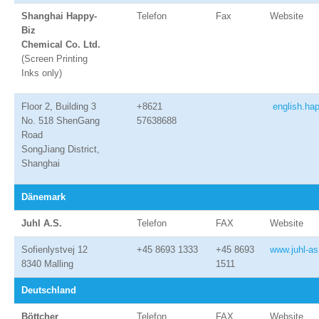
Shanghai Happy-
Telefon
Fax
Website
Biz
Chemical Co. Ltd.
(Screen Printing
Inks only)
Floor 2, Building 3
+8621
english.ha
No. 518 ShenGang
57638688
Road
SongJiang District,
Shanghai
Dänemark
Juhl A.S.
Telefon
FAX
Website
Sofienlystvej 12
+45 8693 1333
+45 8693
www.juhl-a
8340 Malling
1511
Deutschland
Böttcher
Telefon
FAX
Website