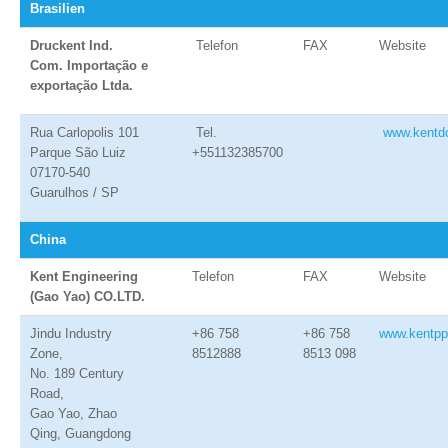
Brasilien
Druckent Ind.
Telefon
FAX
Website
Com. Importação
e
exportação Ltda.
Rua Carlopolis 101
Tel.
www.kentdo
Parque São Luiz
+551132385700
07170-540
Guarulhos / SP
China
Kent Engineering
Telefon
FAX
Website
(Gao Yao) CO.LTD.
Jindu Industry
+86 758
+86 758
www.kentpp
Zone,
8512888
8513 098
No. 189 Century
Road,
Gao Yao, Zhao
Qing, Guangdong