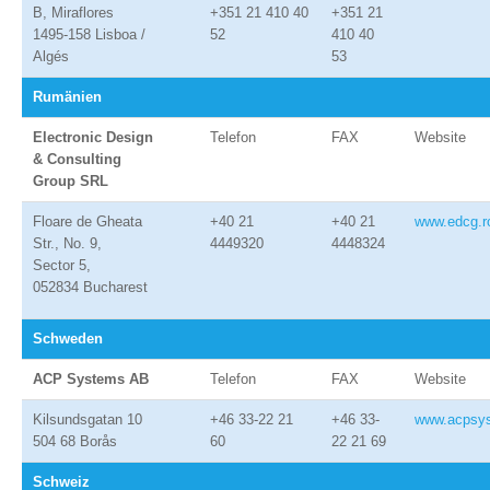
B, Miraflores
+351 21 410 40
+351 21
1495-158 Lisboa /
52
410 40
Algés
53
Rumänien
Electronic Design
Telefon
FAX
Website
& Consulting
Group SRL
Floare de Gheata
+40 21
+40 21
www.edcg.r
Str., No. 9,
4449320
4448324
Sector 5,
052834 Bucharest
Schweden
ACP Systems AB
Telefon
FAX
Website
Kilsundsgatan 10
+46 33-22 21
+46 33-
www.acpsy
504 68 Borås
60
22 21 69
Schweiz