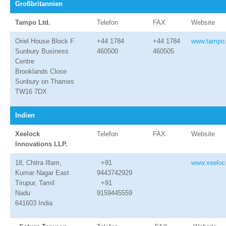
Großbritannien
Tampo Ltd.
Telefon
FAX
Website
Oriel House Block F
+44 1784
+44 1784
www.tampo.
Sunbury Business
460500
460505
Centre
Brooklands Close
Sunbury on Thames
TW16 7DX
Indien
Xeelock
Telefon
FAX
Website
Innovations LLP.
18, Chitra Illam,
+91
www.xeelo
Kumar Nagar East
9443742929
Tirupur, Tamil
+91
Nadu
9159445559
641603 India