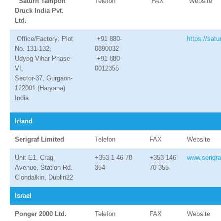
Saturn Tampon
Telefon
FAX
Website
Druck India Pvt.
Ltd.
Office/Factory: Plot
+91 880-
https://satu
No. 131-132,
0890032
Udyog Vihar Phase-
+91 880-
VI,
0012355
Sector-37, Gurgaon-
122001 (Haryana)
India
Irland
Serigraf Limited
Telefon
FAX
Website
Unit E1, Crag
+353 1 46 70
+353 146
www.serigra
Avenue, Station Rd.
354
70 355
Clondalkin, Dublin22
Israel
Ponger 2000 Ltd.
Telefon
FAX
Website