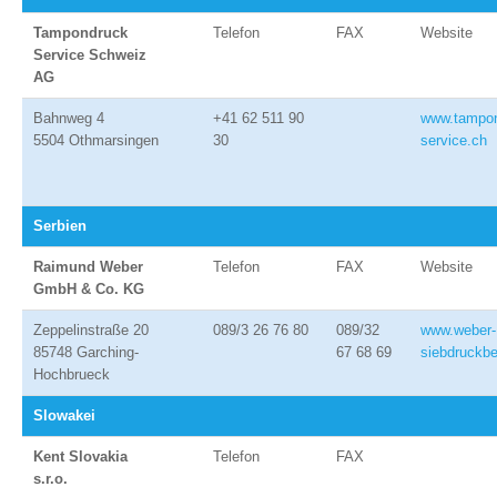
Tampondruck
Telefon
FAX
Website
Service Schweiz
AG
Bahnweg 4
+41 62 511 90
www.tampon
5504 Othmarsingen
30
service.ch
Serbien
Raimund Weber
Telefon
FAX
Website
GmbH & Co. KG
Zeppelinstraße 20
089/3 26 76 80
089/32
www.weber-
85748 Garching-
67 68 69
siebdruckbe
Hochbrueck
Slowakei
Kent Slovakia
Telefon
FAX
s.r.o.