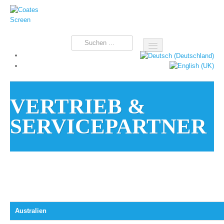
Home
Aktuell
Produkte
VERTRIEB &
Service & Support
SERVICEPARTNER
Unternehmen
Australien