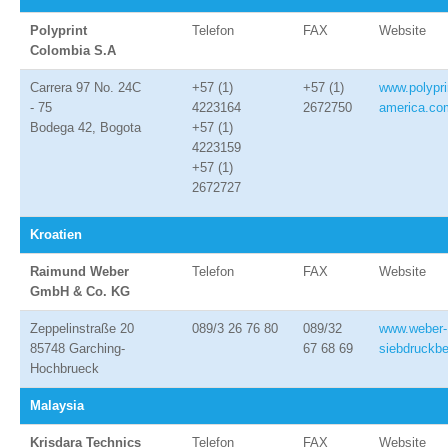
Polyprint
Telefon
FAX
Website
Colombia S.A
Carrera 97 No. 24C
+57 (1)
+57 (1)
www.polypri
- 75
4223164
2672750
america.co
Bodega 42, Bogota
+57 (1)
4223159
+57 (1)
2672727
Kroatien
Raimund Weber
Telefon
FAX
Website
GmbH & Co. KG
Zeppelinstraße 20
089/3 26 76 80
089/32
www.weber-
85748 Garching-
67 68 69
siebdruckbe
Hochbrueck
Malaysia
Krisdara Technics
Telefon
FAX
Website