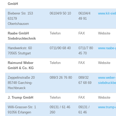
GmbH
Bieberer Str. 153
06104/9 50 10
06104/4
www.kit-sie
63179
49 91
Obertshausen
Raabe GmbH
Telefon
FAX
Website
Siebdrucktechnik
Handwerkstr. 60
0711/90 68 40
0711/7 80
www.raabe-
70565 Stuttgart
45 70
Raimund Weber
Telefon
FAX
Website
GmbH & Co. KG
Zeppelinstraße 20
089/3 26 76 80
089/32
www.weber-
85748 Garching-
67 68 69
siebdruckbe
Hochbrueck
J. Trump GmbH
Telefon
FAX
Website
Willi-Grasser-Str. 1
09131 / 61 46
09131 /
www.trump-
91056 Erlangen
260
61 46