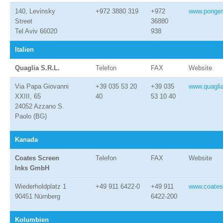
140, Levinsky
+972 3880 319
+972
www.ponge
Street
36880
Tel Aviv 66020
938
Italien
Quaglia S.R.L.
Telefon
FAX
Website
Via Papa Giovanni
+39 035 53 20
+39 035
www.quaglia
XXIII, 65
40
53 10 40
24052 Azzano S.
Paolo (BG)
Kanada
Coates Screen
Telefon
FAX
Website
Inks GmbH
Wiederholdplatz 1
+49 911 6422-0
+49 911
www.coates
90451 Nürnberg
6422-200
Kolumbien