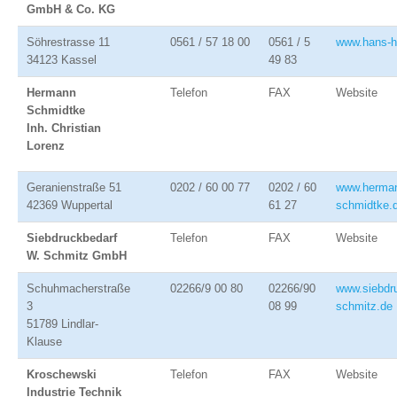
GmbH & Co. KG
Söhrestrasse 11
0561 / 57 18 00
0561 / 5
www.hans-h
34123 Kassel
49 83
Hermann
Telefon
FAX
Website
Schmidtke
Inh. Christian
Lorenz
Geranienstraße 51
0202 / 60 00 77
0202 / 60
www.herma
42369 Wuppertal
61 27
schmidtke.
Siebdruckbedarf
Telefon
FAX
Website
W. Schmitz GmbH
Schuhmacherstraße
02266/9 00 80
02266/90
www.siebdr
3
08 99
schmitz.de
51789 Lindlar-
Klause
Kroschewski
Telefon
FAX
Website
Industrie Technik