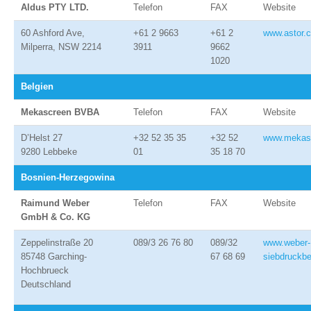
Aldus PTY LTD.
Telefon
FAX
Website
60 Ashford Ave,
+61 2 9663
+61 2
www.astor.
Milperra, NSW 2214
3911
9662
1020
Belgien
Mekascreen BVBA
Telefon
FAX
Website
D’Helst 27
+32 52 35 35
+32 52
www.mekas
9280 Lebbeke
01
35 18 70
Bosnien-Herzegowina
Raimund Weber
Telefon
FAX
Website
GmbH & Co. KG
Zeppelinstraße 20
089/3 26 76 80
089/32
www.weber-
85748 Garching-
67 68 69
siebdruckbe
Hochbrueck
Deutschland